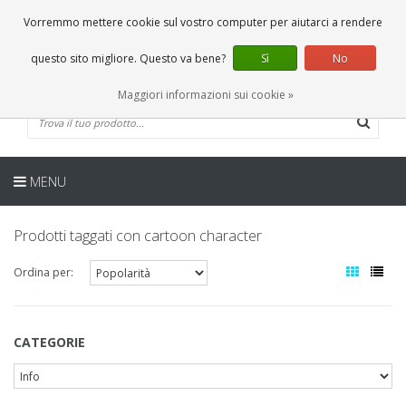
IT
0 Articoli
Vorremmo mettere cookie sul vostro computer per aiutarci a rendere
questo sito migliore. Questo va bene?
Sì
No
Maggiori informazioni sui cookie »
MENU
Prodotti taggati con cartoon character
Ordina per:
CATEGORIE