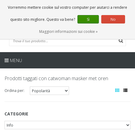
IT
0 Articoli
Vorremmo mettere cookie sul vostro computer per aiutarci a rendere
questo sito migliore. Questo va bene?
Sì
No
Maggiori informazioni sui cookie »
MENU
Prodotti taggati con catwoman masker met oren
Ordina per:
CATEGORIE