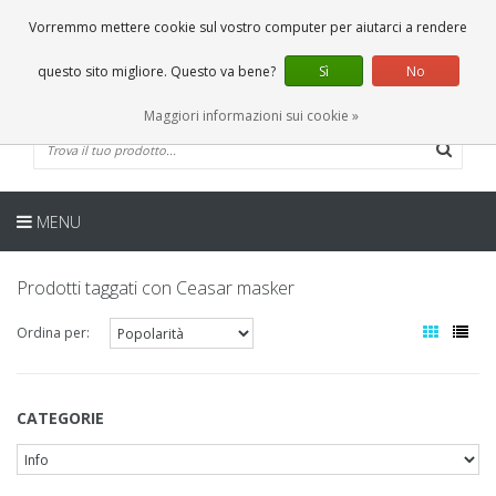
IT
0 Articoli
Vorremmo mettere cookie sul vostro computer per aiutarci a rendere
questo sito migliore. Questo va bene?
Sì
No
Maggiori informazioni sui cookie »
MENU
Prodotti taggati con Ceasar masker
Ordina per:
CATEGORIE