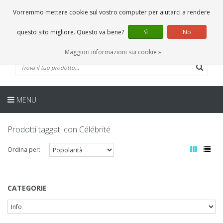
IT
0 Articoli
Vorremmo mettere cookie sul vostro computer per aiutarci a rendere
questo sito migliore. Questo va bene?
Sì
No
Maggiori informazioni sui cookie »
MENU
Prodotti taggati con Célébrité
Ordina per:
CATEGORIE