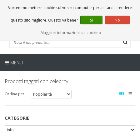
IT
0 Articoli
Vorremmo mettere cookie sul vostro computer per aiutarci a rendere
questo sito migliore. Questo va bene?
Sì
No
Maggiori informazioni sui cookie »
MENU
Prodotti taggati con celebrity
Ordina per:
CATEGORIE