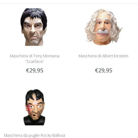
Maschera di Tony Montana
Maschera di Albert Einstein
'Scarface'
€29,95
€29,95
Maschera da pugile Rocky Balboa