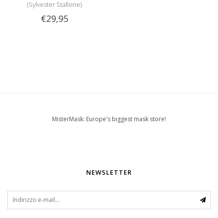
(Sylvester Stallone)
€29,95
MisterMask: Europe's biggest mask store!
NEWSLETTER