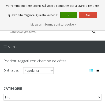
IT
0 Articoli
Vorremmo mettere cookie sul vostro computer per aiutarci a rendere
questo sito migliore. Questo va bene?
Sì
No
Maggiori informazioni sui cookie »
MENU
Prodotti taggati con chemise de côtes
Ordina per:
CATEGORIE