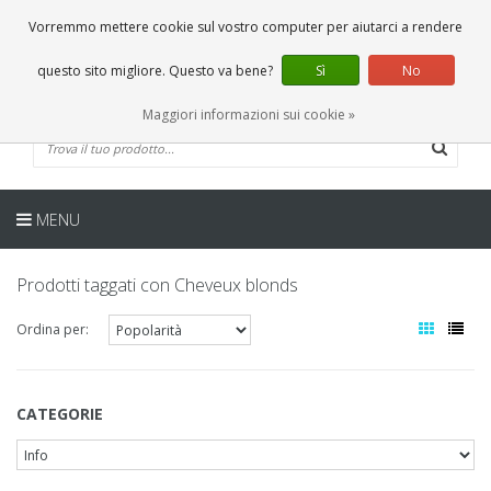
IT
0 Articoli
Vorremmo mettere cookie sul vostro computer per aiutarci a rendere
questo sito migliore. Questo va bene?
Sì
No
Maggiori informazioni sui cookie »
MENU
Prodotti taggati con Cheveux blonds
Ordina per:
CATEGORIE