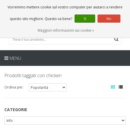
IT
0 Articoli
Vorremmo mettere cookie sul vostro computer per aiutarci a rendere
questo sito migliore. Questo va bene?
Sì
No
Maggiori informazioni sui cookie »
MENU
Prodotti taggati con chicken
Ordina per:
CATEGORIE