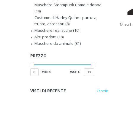
Maschere Steampunk uomo e donna
(14)
Costume di Harley Quinn - parruca,
trucco, accessori
(8)
Masche
Maschere realistiche
(10)
Altri prodotti
(18)
Maschere da animale
(31)
PREZZO
MIN: €
MAX: €
0
30
VISTI DI RECENTE
Cancella