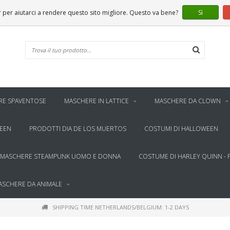
er aiutarci a rendere questo sito migliore. Questo va bene?
Sì
RE SPAVENTOSE
MASCHERE IN LATTICE
MASCHERE DA CLOWN
WEEN
PRODOTTI DIA DE LOS MUERTOS
COSTUMI DI HALLOWEEN
MASCHERE STEAMPUNK UOMO E DONNA
COSTUME DI HARLEY QUINN - 
ASCHERE DA ANIMALE
SHIPPING TIME NETHERLANDS/BELGIUM: 1-2 DAYS