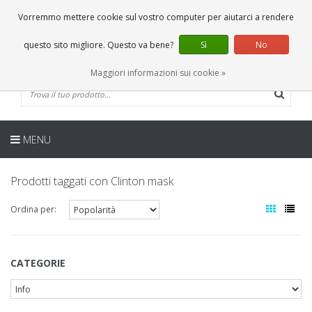
IT
0 Articoli
Vorremmo mettere cookie sul vostro computer per aiutarci a rendere
questo sito migliore. Questo va bene?
Sì
No
Maggiori informazioni sui cookie »
MENU
Prodotti taggati con Clinton mask
Ordina per:
CATEGORIE