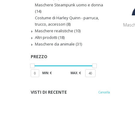
Maschere Steampunk uomo e donna
(14)
Costume di Harley Quinn - parruca,
trucco, accessori
(8)
Masch
Maschere realistiche
(10)
Altri prodotti
(18)
Maschere da animale
(31)
PREZZO
MIN: €
MAX: €
0
40
VISTI DI RECENTE
Cancella