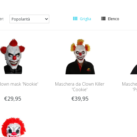
er:
Griglia
Elenco
 Clown mask 'Nookie'
Maschera da Clown Killer
Mascher
'Cookie'
'P
€29,95
€39,95