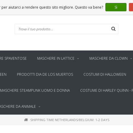
er aiutarci a rendere questo sito migliore. Questo va bene?
Sì
RE SPAVENTOSE
MASCHERE IN LATTICE
MASCHERE DA CLOWN
WEEN
PRODOTTI DIA DE LOS MUERTOS
COSTUMI DI HALLOWEEN
MASCHERE STEAMPUNK UOMO E DONNA
COSTUME DI HARLEY QUINN - 
ASCHERE DA ANIMALE
SHIPPING TIME NETHERLANDS/BELGIUM: 1-2 DAYS