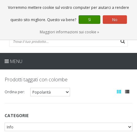
IT
0 Articoli
Vorremmo mettere cookie sul vostro computer per aiutarci a rendere
questo sito migliore. Questo va bene?
Sì
No
Maggiori informazioni sui cookie »
MENU
Prodotti taggati con colombe
Ordina per:
CATEGORIE