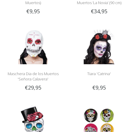
Muertos)
Muertos ‘La Novia’ (90 cm)
€9,95
€34,95
Maschera Dia de los Muertos
Tiara 'Catrina'
'Señora Calavera'
€29,95
€9,95