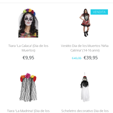
VENDITA
Tiara 'La Calaca' (Dia de los
Vestito Dia de los Muertos 'Niña
Muertos)
Catrina' (14-16 anni)
€9,95
€39,95
€49,95
Tiara 'La Madrina' (Dia de los
Scheletro decorativo Dia de los