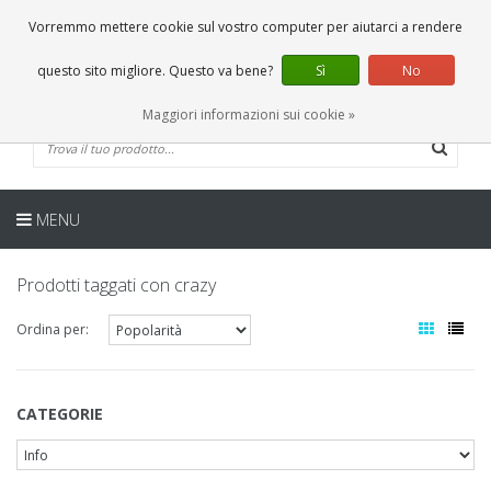
IT
0 Articoli
Vorremmo mettere cookie sul vostro computer per aiutarci a rendere
questo sito migliore. Questo va bene?
Sì
No
Maggiori informazioni sui cookie »
MENU
Prodotti taggati con crazy
Ordina per:
CATEGORIE