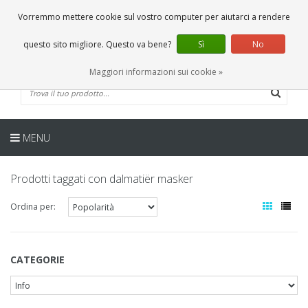
IT
0 Articoli
Vorremmo mettere cookie sul vostro computer per aiutarci a rendere
questo sito migliore. Questo va bene?
Sì
No
Maggiori informazioni sui cookie »
MENU
Prodotti taggati con dalmatiër masker
Ordina per:
CATEGORIE