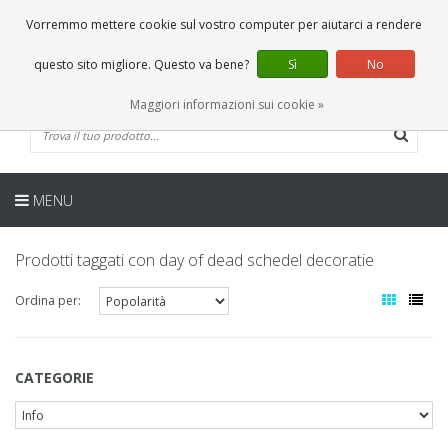
IT
0 Articoli
Vorremmo mettere cookie sul vostro computer per aiutarci a rendere
questo sito migliore. Questo va bene?
Sì
No
Maggiori informazioni sui cookie »
MENU
Prodotti taggati con day of dead schedel decoratie
Ordina per:
CATEGORIE