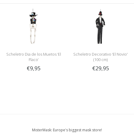
Scheletro Dia de los Muetos ‘El
Scheletro Decorativo ‘El Novio'
Flaco’
(100 cm)
€9,95
€29,95
MisterMask: Europe's biggest mask store!