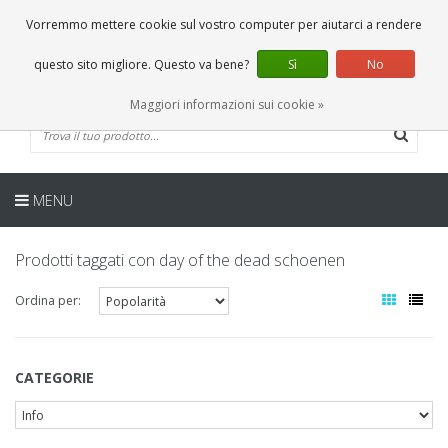
IT
0 Articoli
Vorremmo mettere cookie sul vostro computer per aiutarci a rendere
questo sito migliore. Questo va bene?
Sì
No
Maggiori informazioni sui cookie »
MENU
Prodotti taggati con day of the dead schoenen
Ordina per:
CATEGORIE