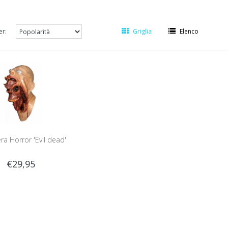
er:
Griglia
Elenco
a Horror 'Evil dead'
€29,95