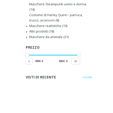
Maschere Steampunk uomo e donna
(14)
Costume di Harley Quinn - parruca,
trucco, accessori
(8)
Maschere realistiche
(10)
Altri prodotti
(18)
Maschere da animale
(31)
PREZZO
MIN: €
MAX: €
0
30
VISTI DI RECENTE
Cancella