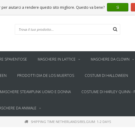
er aiutarci a rendere questo sito migliore. Questo va bene?
Sì
RE SPAVENTOSE
MASCHERE IN LATTICE
MASCHERE DA CLOWN
WEEN
PRODOTTI DIA DE LOS MUERTOS
COSTUMI DI HALLOWEEN
MASCHERE STEAMPUNK UOMO E DONNA
COSTUME DI HARLEY QUINN - 
ASCHERE DA ANIMALE
SHIPPING TIME NETHERLANDS/BELGIUM: 1-2 DAYS