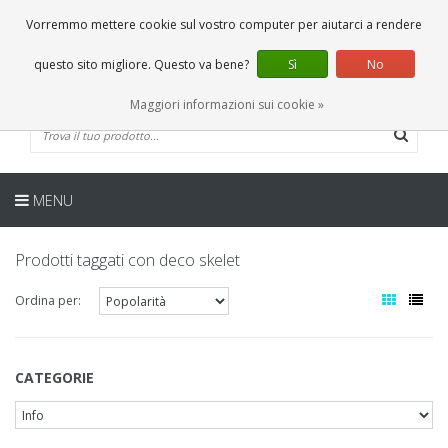
IT
0 Articoli
Vorremmo mettere cookie sul vostro computer per aiutarci a rendere
questo sito migliore. Questo va bene?
Sì
No
Maggiori informazioni sui cookie »
MENU
Prodotti taggati con deco skelet
Ordina per:
CATEGORIE