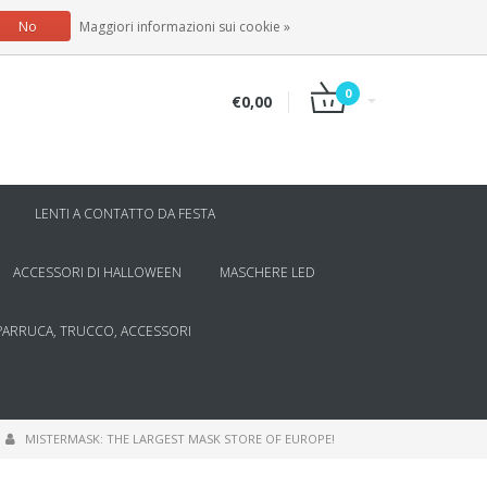
IT
ACCEDI
REGISTRATI
No
Maggiori informazioni sui cookie »
0
€0,00
LENTI A CONTATTO DA FESTA
ACCESSORI DI HALLOWEEN
MASCHERE LED
PARRUCA, TRUCCO, ACCESSORI
MISTERMASK: THE LARGEST MASK STORE OF EUROPE!