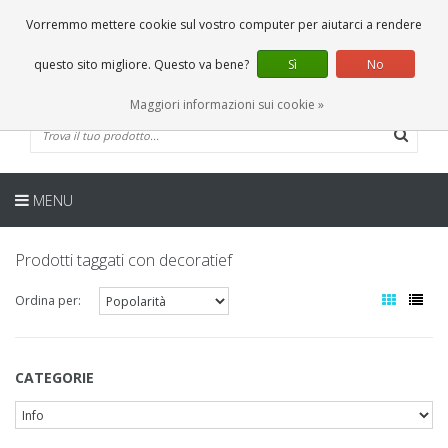
IT
0 Articoli
Vorremmo mettere cookie sul vostro computer per aiutarci a rendere
questo sito migliore. Questo va bene?
Sì
No
Maggiori informazioni sui cookie »
MENU
Prodotti taggati con decoratief
Ordina per:
CATEGORIE