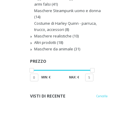
armi falsi
(41)
Maschere Steampunk uomo e donna
(14)
Costume di Harley Quinn - parruca,
trucco, accessori
(8)
Maschere realistiche
(10)
Altri prodotti
(18)
Maschere da animale
(31)
PREZZO
MIN: €
MAX: €
0
5
VISTI DI RECENTE
Cancella