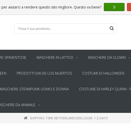
er aiutarci a rendere questo sito migliore. Questo va bene?
Sì
RE SPAVENTOSE
MASCHERE IN LATTICE
MASCHERE DA CLOWN
WEEN
PRODOTTI DIA DE LOS MUERTOS
COSTUMI DI HALLOWEEN
MASCHERE STEAMPUNK UOMO E DONNA
COSTUME DI HARLEY QUINN - 
ASCHERE DA ANIMALE
SHIPPING TIME NETHERLANDS/BELGIUM: 1-2 DAYS