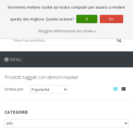
IT
0 Articoli
Vorremmo mettere cookie sul vostro computer per aiutarci a rendere
questo sito migliore. Questo va bene?
Sì
No
Maggiori informazioni sui cookie »
MENU
Prodotti taggati con demon masker
Ordina per:
CATEGORIE