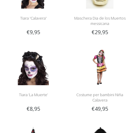
Tiara 'Calavera'
Maschera Dia de los Muertos
messicana
€9,95
€29,95
Tiara ‘La Muerte’
Costume per bambini Niña
Calavera
€8,95
€49,95