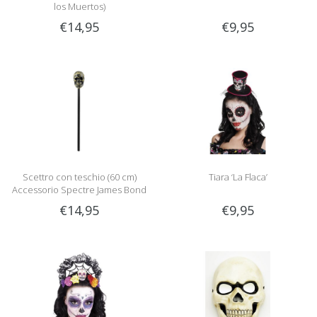
los Muertos)
€14,95
€9,95
Scettro con teschio (60 cm)
Tiara ‘La Flaca’
Accessorio Spectre James Bond
€14,95
€9,95