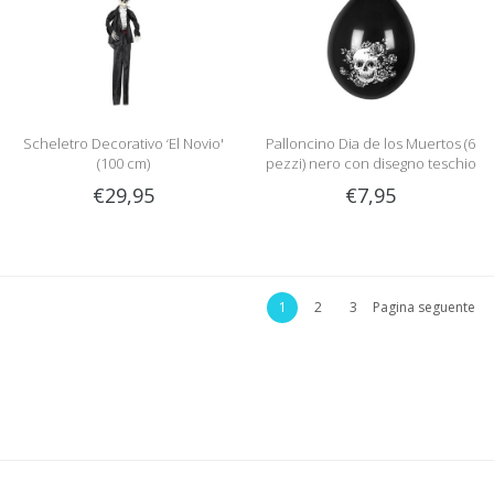
Scheletro Decorativo ‘El Novio'
Palloncino Dia de los Muertos (6
(100 cm)
pezzi) nero con disegno teschio
€29,95
€7,95
1
2
3
Pagina seguente