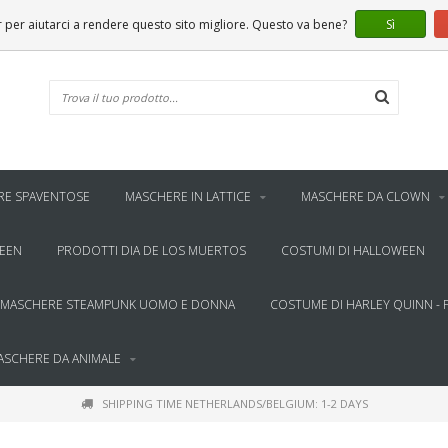
er aiutarci a rendere questo sito migliore. Questo va bene?
Sì
RE SPAVENTOSE
MASCHERE IN LATTICE
MASCHERE DA CLOWN
WEEN
PRODOTTI DIA DE LOS MUERTOS
COSTUMI DI HALLOWEEN
MASCHERE STEAMPUNK UOMO E DONNA
COSTUME DI HARLEY QUINN - 
ASCHERE DA ANIMALE
SHIPPING TIME NETHERLANDS/BELGIUM: 1-2 DAYS