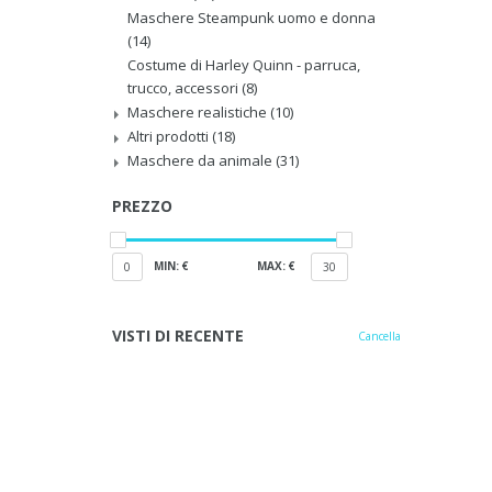
Maschere Steampunk uomo e donna
(14)
Costume di Harley Quinn - parruca,
trucco, accessori
(8)
Maschere realistiche
(10)
Altri prodotti
(18)
Maschere da animale
(31)
PREZZO
MIN: €
MAX: €
0
30
VISTI DI RECENTE
Cancella