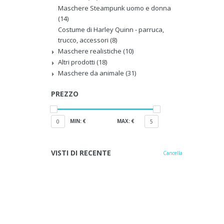
Maschere Steampunk uomo e donna
(14)
Costume di Harley Quinn - parruca,
trucco, accessori
(8)
Maschere realistiche
(10)
Altri prodotti
(18)
Maschere da animale
(31)
PREZZO
MIN: €
MAX: €
0
5
VISTI DI RECENTE
Cancella