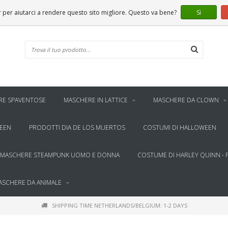
er aiutarci a rendere questo sito migliore. Questo va bene?
Sì
RE SPAVENTOSE
MASCHERE IN LATTICE
MASCHERE DA CLOWN
WEEN
PRODOTTI DIA DE LOS MUERTOS
COSTUMI DI HALLOWEEN
MASCHERE STEAMPUNK UOMO E DONNA
COSTUME DI HARLEY QUINN - 
ASCHERE DA ANIMALE
SHIPPING TIME NETHERLANDS/BELGIUM: 1-2 DAYS