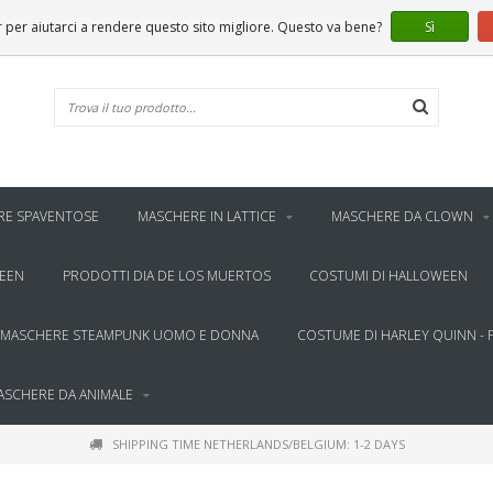
er aiutarci a rendere questo sito migliore. Questo va bene?
Sì
RE SPAVENTOSE
MASCHERE IN LATTICE
MASCHERE DA CLOWN
WEEN
PRODOTTI DIA DE LOS MUERTOS
COSTUMI DI HALLOWEEN
MASCHERE STEAMPUNK UOMO E DONNA
COSTUME DI HARLEY QUINN - 
ASCHERE DA ANIMALE
SHIPPING TIME NETHERLANDS/BELGIUM: 1-2 DAYS