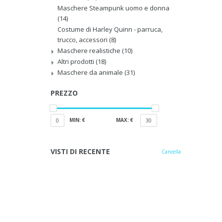
Maschere Steampunk uomo e donna
(14)
Costume di Harley Quinn - parruca,
trucco, accessori
(8)
Maschere realistiche
(10)
Altri prodotti
(18)
Maschere da animale
(31)
PREZZO
MIN: €
MAX: €
0
30
VISTI DI RECENTE
Cancella