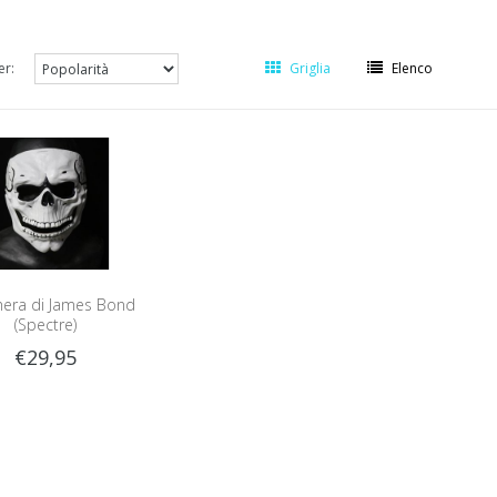
er:
Griglia
Elenco
era di James Bond
(Spectre)
€29,95