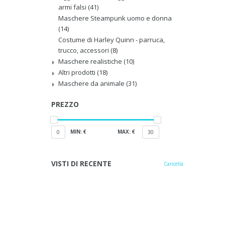
armi falsi
(41)
Maschere Steampunk uomo e donna
(14)
Costume di Harley Quinn - parruca,
trucco, accessori
(8)
Maschere realistiche
(10)
Altri prodotti
(18)
Maschere da animale
(31)
PREZZO
MIN: €
MAX: €
0
30
VISTI DI RECENTE
Cancella