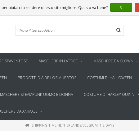
er aiutarci a rendere questo sito migliore. Questo va bene?
Sì
RE SPAVENTOSE
MASCHERE IN LATTICE
MASCHERE DA CLOWN
WEEN
PRODOTTI DIA DE LOS MUERTOS
COSTUMI DI HALLOWEEN
MASCHERE STEAMPUNK UOMO E DONNA
COSTUME DI HARLEY QUINN - 
ASCHERE DA ANIMALE
SHIPPING TIME NETHERLANDS/BELGIUM: 1-2 DAYS