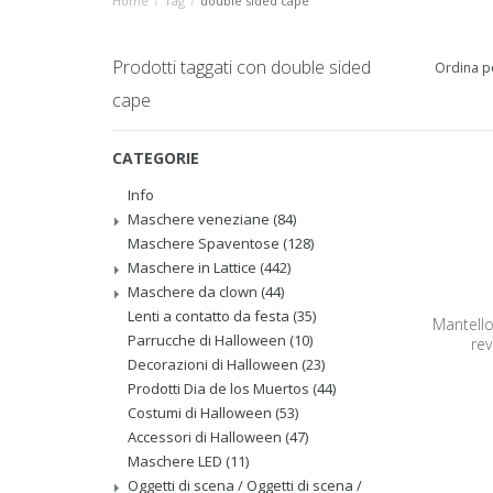
Home
/
Tag
/
double sided cape
Prodotti taggati con double sided
Ordina p
cape
CATEGORIE
Info
Maschere veneziane
(84)
Maschere Spaventose
(128)
Maschere in Lattice
(442)
Maschere da clown
(44)
Lenti a contatto da festa
(35)
Mantello
Parrucche di Halloween
(10)
rev
Decorazioni di Halloween
(23)
Prodotti Dia de los Muertos
(44)
Costumi di Halloween
(53)
Accessori di Halloween
(47)
Maschere LED
(11)
Oggetti di scena / Oggetti di scena /