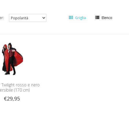
er:
Griglia
Elenco
 Twilight rosso e nero
ersibile (170 cm)
€29,95