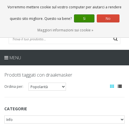
IT
0 Articoli
Vorremmo mettere cookie sul vostro computer per aiutarci a rendere
questo sito migliore. Questo va bene?
Sì
No
Maggiori informazioni sui cookie »
MENU
Prodotti taggati con draakmasker
Ordina per:
CATEGORIE