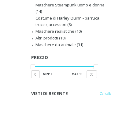
Maschere Steampunk uomo e donna
(14)
Costume di Harley Quinn - parruca,
trucco, accessori
(8)
Maschere realistiche
(10)
Altri prodotti
(18)
Maschere da animale
(31)
PREZZO
MIN: €
MAX: €
0
30
VISTI DI RECENTE
Cancella