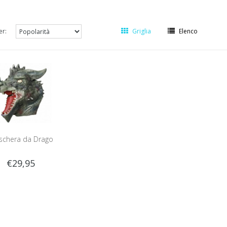
er:
Griglia
Elenco
schera da Drago
€29,95