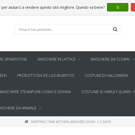
er aiutarci a rendere questo sito migliore. Questo va bene?
Sì
RE SPAVENTOSE
MASCHERE IN LATTICE
MASCHERE DA CLOWN
WEEN
PRODOTTI DIA DE LOS MUERTOS
COSTUMI DI HALLOWEEN
MASCHERE STEAMPUNK UOMO E DONNA
COSTUME DI HARLEY QUINN - 
ASCHERE DA ANIMALE
SHIPPING TIME NETHERLANDS/BELGIUM: 1-2 DAYS