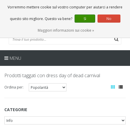
IT
0 Articoli
Vorremmo mettere cookie sul vostro computer per aiutarci a rendere
questo sito migliore. Questo va bene?
Sì
No
Maggiori informazioni sui cookie »
MENU
Prodotti taggati con dress day of dead carnival
Ordina per:
CATEGORIE