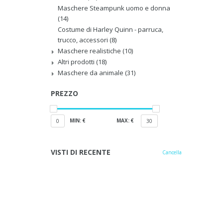
Maschere Steampunk uomo e donna
(14)
Costume di Harley Quinn - parruca,
trucco, accessori
(8)
Maschere realistiche
(10)
Altri prodotti
(18)
Maschere da animale
(31)
PREZZO
MIN: €
MAX: €
0
30
VISTI DI RECENTE
Cancella