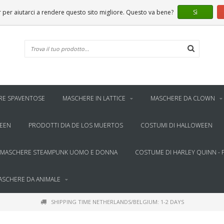
er aiutarci a rendere questo sito migliore. Questo va bene?
Sì
RE SPAVENTOSE
MASCHERE IN LATTICE
MASCHERE DA CLOWN
WEEN
PRODOTTI DIA DE LOS MUERTOS
COSTUMI DI HALLOWEEN
MASCHERE STEAMPUNK UOMO E DONNA
COSTUME DI HARLEY QUINN - 
ASCHERE DA ANIMALE
SHIPPING TIME NETHERLANDS/BELGIUM: 1-2 DAYS