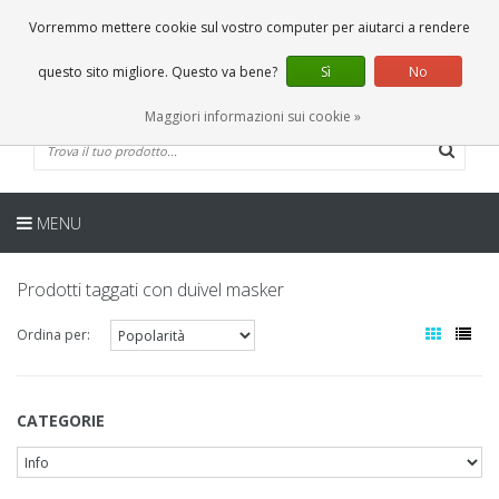
IT
0 Articoli
Vorremmo mettere cookie sul vostro computer per aiutarci a rendere
questo sito migliore. Questo va bene?
Sì
No
Maggiori informazioni sui cookie »
MENU
Prodotti taggati con duivel masker
Ordina per:
CATEGORIE