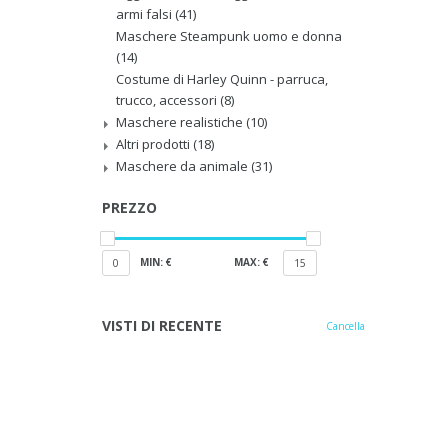
armi falsi
(41)
Maschere Steampunk uomo e donna
(14)
Costume di Harley Quinn - parruca,
trucco, accessori
(8)
Maschere realistiche
(10)
Altri prodotti
(18)
Maschere da animale
(31)
PREZZO
MIN: €
MAX: €
0
15
VISTI DI RECENTE
Cancella