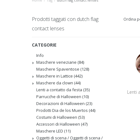
Home
/
Tag
/
dutch flag contact lenses
Prodotti taggati con dutch flag
Ordina p
contact lenses
CATEGORIE
Info
Maschere veneziane
(84)
Maschere Spaventose
(128)
Maschere in Lattice
(442)
Maschere da clown
(44)
Lenti a contatto da festa
(35)
Lenti 
Parrucche di Halloween
(10)
Decorazioni di Halloween
(23)
Prodotti Dia de los Muertos
(44)
Costumi di Halloween
(53)
Accessori di Halloween
(47)
Maschere LED
(11)
Oggetti di scena / Oggetti di scena /