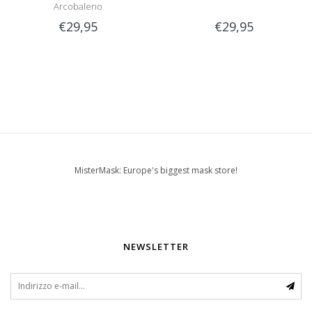
Arcobaleno
€29,95
€29,95
MisterMask: Europe's biggest mask store!
NEWSLETTER