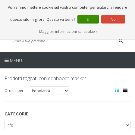
IT
0 Articoli
Vorremmo mettere cookie sul vostro computer per aiutarci a rendere
questo sito migliore. Questo va bene?
Sì
No
Maggiori informazioni sui cookie »
MENU
Prodotti taggati con eenhoorn masker
Ordina per:
CATEGORIE