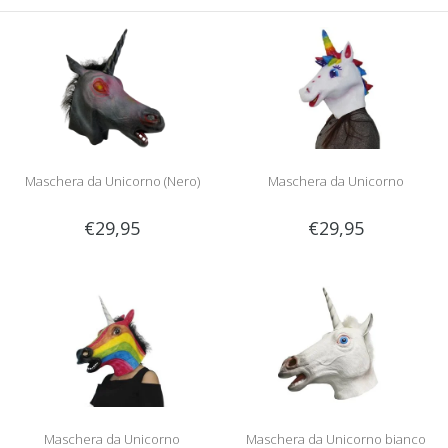
Maschera da Unicorno (Nero)
Maschera da Unicorno
€29,95
€29,95
Maschera da Unicorno
Maschera da Unicorno bianco