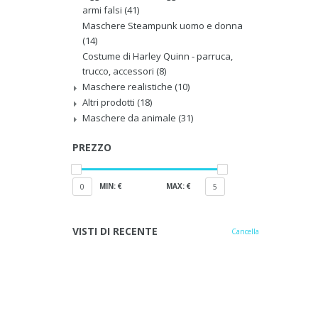
armi falsi
(41)
Maschere Steampunk uomo e donna
(14)
Costume di Harley Quinn - parruca,
trucco, accessori
(8)
Maschere realistiche
(10)
Altri prodotti
(18)
Maschere da animale
(31)
PREZZO
MIN: €
MAX: €
0
5
VISTI DI RECENTE
Cancella