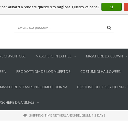
er aiutarci a rendere questo sito migliore. Questo va bene?
Sì
RE SPAVENTOSE
MASCHERE IN LATTICE
MASCHERE DA CLOWN
WEEN
PRODOTTI DIA DE LOS MUERTOS
COSTUMI DI HALLOWEEN
MASCHERE STEAMPUNK UOMO E DONNA
COSTUME DI HARLEY QUINN - 
ASCHERE DA ANIMALE
SHIPPING TIME NETHERLANDS/BELGIUM: 1-2 DAYS