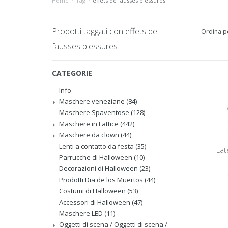
Home
/
Tag
/
effets de fausses blessures
Prodotti taggati con effets de
Ordina p
fausses blessures
CATEGORIE
Info
Maschere veneziane
(84)
Maschere Spaventose
(128)
Maschere in Lattice
(442)
Maschere da clown
(44)
Lenti a contatto da festa
(35)
Lat
Parrucche di Halloween
(10)
Decorazioni di Halloween
(23)
Prodotti Dia de los Muertos
(44)
Costumi di Halloween
(53)
Accessori di Halloween
(47)
Maschere LED
(11)
Oggetti di scena / Oggetti di scena /