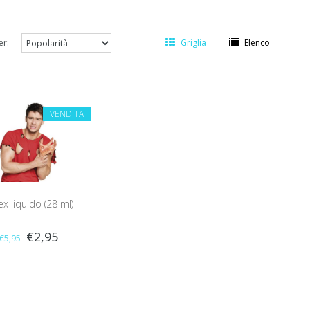
er:
Griglia
Elenco
VENDITA
ex liquido (28 ml)
€2,95
€5,95