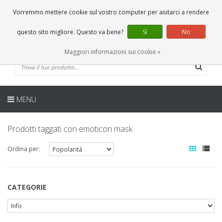
IT
0 Articoli
Vorremmo mettere cookie sul vostro computer per aiutarci a rendere
questo sito migliore. Questo va bene?
Sì
No
Maggiori informazioni sui cookie »
MENU
Prodotti taggati con emoticon mask
Ordina per:
CATEGORIE