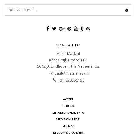
CONTATTO
MisterMask.nl
Kanaaldijk-Noord 111
5642 JA
Eindhoven, The Netherlands
paul@mistermask.nl
+31 620256150
ACCEDI
SU DI NOI
METODI DI PAGAMENTO
SPEDIZIONI E RESI
SITEMAP
RECLAMI & GARANZIA