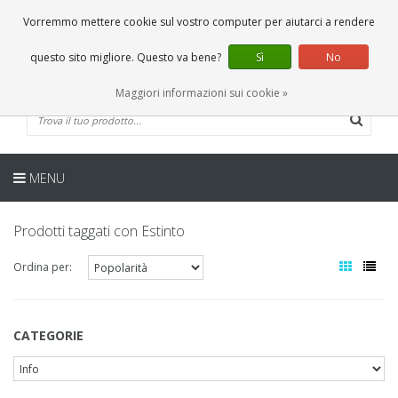
IT
0 Articoli
Vorremmo mettere cookie sul vostro computer per aiutarci a rendere
questo sito migliore. Questo va bene?
Sì
No
Maggiori informazioni sui cookie »
MENU
Prodotti taggati con Estinto
Ordina per:
CATEGORIE