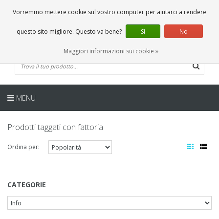
IT
0 Articoli
Vorremmo mettere cookie sul vostro computer per aiutarci a rendere
questo sito migliore. Questo va bene?
Sì
No
Maggiori informazioni sui cookie »
MENU
Prodotti taggati con fattoria
Ordina per:
CATEGORIE