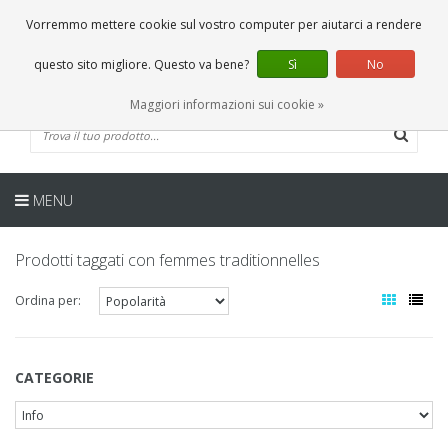
IT
0 Articoli
Vorremmo mettere cookie sul vostro computer per aiutarci a rendere
questo sito migliore. Questo va bene?
Sì
No
Maggiori informazioni sui cookie »
MENU
Prodotti taggati con femmes traditionnelles
Ordina per:
CATEGORIE