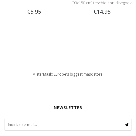
(90x150 cm) teschio con disegno a
rosa
€5,95
€14,95
MisterMask: Europe's biggest mask store!
NEWSLETTER