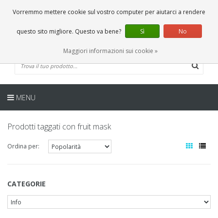
IT
0 Articoli
Vorremmo mettere cookie sul vostro computer per aiutarci a rendere
questo sito migliore. Questo va bene?
Sì
No
Maggiori informazioni sui cookie »
MENU
Prodotti taggati con fruit mask
Ordina per:
CATEGORIE